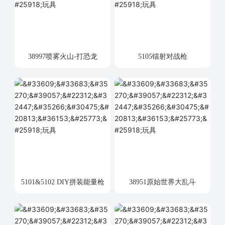
38997喷雾火山-打恐龙
5105镭射对战枪
5101&5102 DIY拼装能量枪
38951原始世界大乱斗