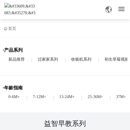
网站首页
首页
旧版草莓视频APP色介绍
·产品系列
产品中心
新品推荐
过家家系列
收银机系列
初生草莓视频
旧版草莓视频APP色资讯
·年龄指南
业务交流
0-6M+
7-12M+
13-24M+
25-36M+
37M+
联系草莓视频深夜
益智早教系列