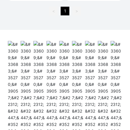
<
1
>